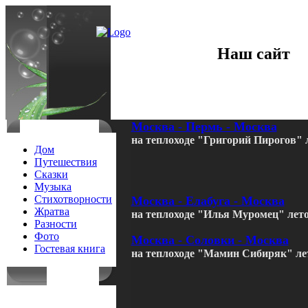
Наш сайт
Москва - Пермь - Москва
на теплоходе "Григорий Пирогов" 
Дом
Путешествия
Сказки
Музыка
Стихотворности
Москва - Елабуга - Москва
Жратва
на теплоходе "Илья Муромец" лето
Разности
Фото
Москва - Соловки - Москва
Гостевая книга
на теплоходе "Мамин Сибиряк" лет