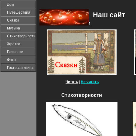
Дом
Путешествия
Наш сайт
Сказки
Сказки
Музыка
Стихотворности
Жратва
Разности
Фото
Гостевая книга
Читать
|
Не читать
Стихотворности