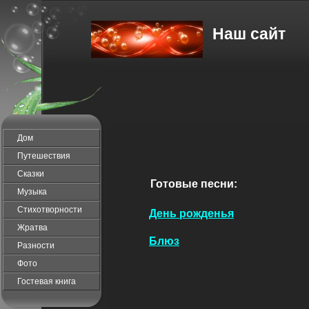
Наш сайт
Дом
Путешествия
Сказки
Готовые песни:
Музыка
Стихотворности
День рожденья
Жратва
Блюз
Разности
Фото
Гостевая книга