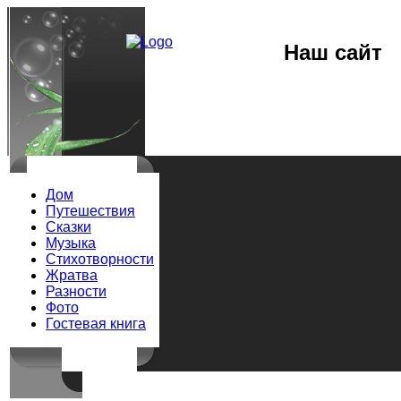
Наш сайт
Дом
Путешествия
Сказки
Музыка
Стихотворности
Жратва
Разности
Фото
Гостевая книга